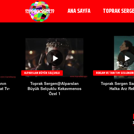
ANA SAYFA
TOPRAK SERG
ALPARSLAN BÜYÜK SELÇUKLU
REKLAM VE TANITIM SESLENDIR
nın
Toprak Sergen@Alparslan
Toprak Sergen Sa
at Tv-
Büyük Selçuklu Kekavmenos
Halka Arz Re
Özel 1