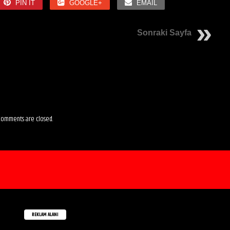
PIN IT
GOOGLE+
EMAIL
Sonraki Sayfa
omments are closed.
REKLAM ALANI