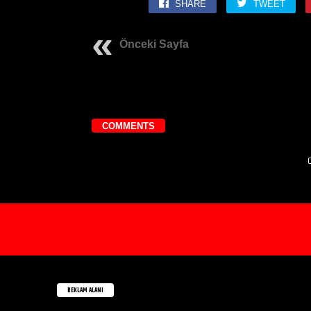
SHARE
TWEET
Önceki Sayfa
COMMENTS
C
REKLAM ALANI