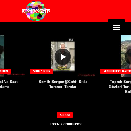
 SERGEN
SUNUCULUK VE TANITIM FILMLERI
Semih Sergen@Cahit Sıtkı
Toprak Sergen@Ormanın
Tarancı -Tereke
Gözleri Tanıtım-Habitat Tv-
Belgesel
ALBÜM
18897
Görüntüleme