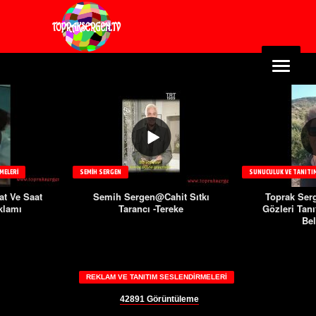
MELERI
SEMIH SERGEN
SUNUCULUK VE TANITIM
at Ve Saat
Semih Sergen@Cahit Sıtkı
Toprak Se
klamı
Tarancı -Tereke
Gözleri Tanı
Bel
REKLAM VE TANITIM SESLENDIRMELERI
42891
Görüntüleme