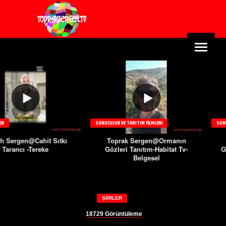
SUNUCULUK VE TANITIM FILMLERI
SUNUCULUK VE TANITIM
hit Sıtkı
Toprak Sergen@Ormanın
Toprak Se
reke
Gözleri Tanıtım-Habitat Tv-
Gözleri 10-Hab
Belgesel
ŞIIRLER
18729
Görüntüleme