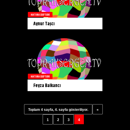
HATIRA DEFTERI
Aynur Taşcı
HATIRA DEFTERI
Feyza Balkancı
Toplam 4 sayfa, 4. sayfa gösteriliyor.
«
1
2
3
4