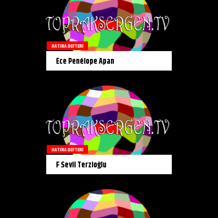
HATIRA DEFTERI
Ece Penélope Apan
HATIRA DEFTERI
F Sevil Terzioğlu