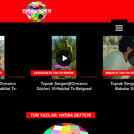
RI
SUNUCULUK VE TANITIM FILMLERI
REKLAM VE TANITIM SE
@Ormanın
Toprak Sergen@Ormanın
Toprak Serge
abitat Tv-
Gözleri 10-Habitat Tv-Belgesel
Babalar G
l
TÜM YAZILAR: HATIRA DEFTERI