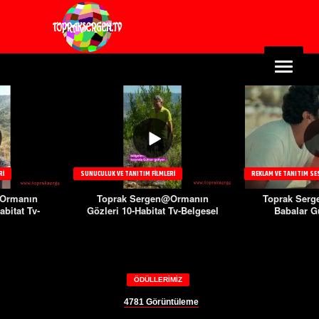
RI
SUNUCULUK VE TANITIM FILMLERI
REKLAM VE TANITIM SE
@Ormanın
Toprak Sergen@Ormanın
Toprak Serge
abitat Tv-
Gözleri 10-Habitat Tv-Belgesel
Babalar G
l
ÖDÜLLERIMIZ
4781
Görüntüleme