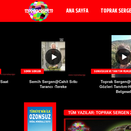
ANA SAYFA
TOPRAK SERG
SEMIH SERGEN
SUNUCULUK VE TANITIM FILMLE
 Saat
Semih Sergen@Cahit Sıtkı
Toprak Sergen
Tarancı -Tereke
Gözleri Tanıtım-H
Belgese
TÜM YAZILAR: TOPRAK SERGEN 2