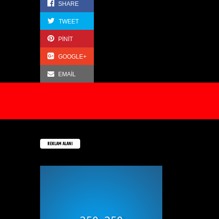
SHARE
TWEET
PINIT
GOOGLE+
EMAIL
REKLAM ALANI