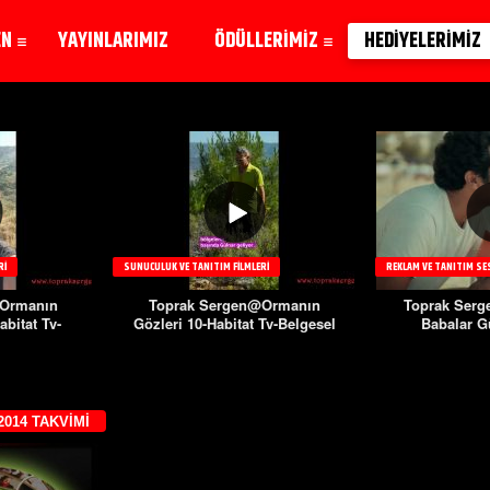
EN
YAYINLARIMIZ
ÖDÜLLERİMİZ
HEDİYELERİMİZ
RI
SUNUCULUK VE TANITIM FILMLERI
REKLAM VE TANITIM SE
@Ormanın
Toprak Sergen@Ormanın
Toprak Serge
abitat Tv-
Gözleri 10-Habitat Tv-Belgesel
Babalar G
l
014 TAKVIMI