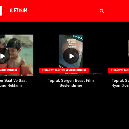
İLETİŞİM
SLENDIRMELERI
REKLAM VE TANITIM SESLENDIRMELERI
REKLAM VE TAN
n Saat Ve Saat
Toprak Sergen Beast Film
Toprak S
ünü Reklamı
Seslendirme
Ryan Gos