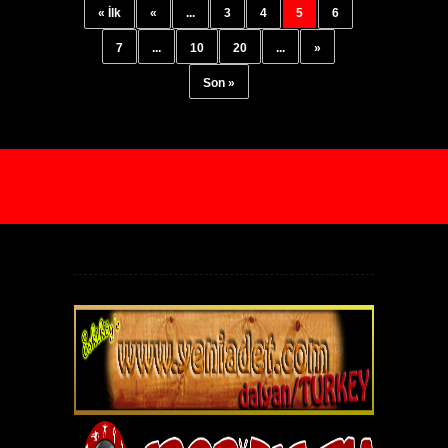
« İlk
«
...
3
4
5
6
7
...
10
20
...
»
Son »