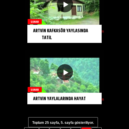
SUNAR
ARTVİN KAFKASÖR YAYLASINDA
TATİL
SUNAR
ARTVİN YAYLALARINDA HAYAT
Toplam 25 sayfa, 5. sayfa gösteriliyor.