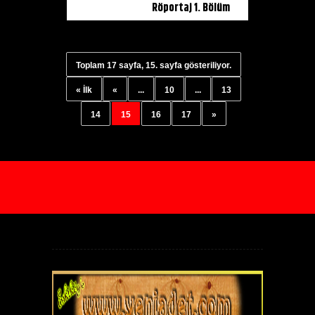
Röportaj 1. Bölüm
Toplam 17 sayfa, 15. sayfa gösteriliyor.
« İlk
«
...
10
...
13
14
15
16
17
»