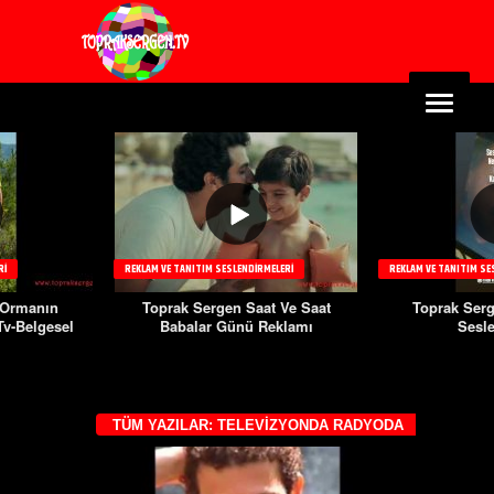
RI
REKLAM VE TANITIM SESLENDIRMELERI
REKLAM VE TANITIM SE
@Ormanın
Toprak Sergen Saat Ve Saat
Toprak Serg
Tv-Belgesel
Babalar Günü Reklamı
Sesl
TÜM YAZILAR: TELEVIZYONDA RADYODA