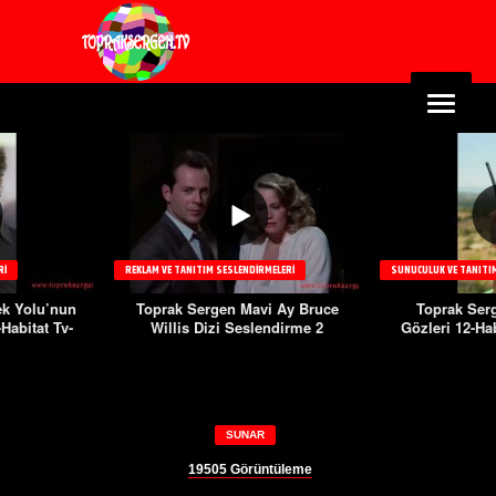
RI
REKLAM VE TANITIM SESLENDIRMELERI
SUNUCULUK VE TANITIM
k Yolu’nun
Toprak Sergen Mavi Ay Bruce
Toprak Se
Habitat Tv-
Willis Dizi Seslendirme 2
Gözleri 12-Hab
l
SUNAR
19505
Görüntüleme