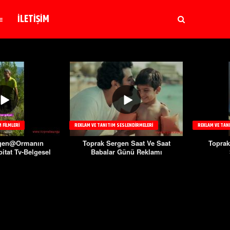
İLETİŞİM
 FILMLERI
REKLAM VE TANITIM SESLENDIRMELERI
REKLAM VE TAN
rgen@Ormanın
Toprak Sergen Saat Ve Saat
Toprak
itat Tv-Belgesel
Babalar Günü Reklamı