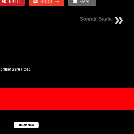
PIN IT
GOOGLE+
EMAIL
Sonraki Sayfa
omments are closed.
REKLAM ALANI