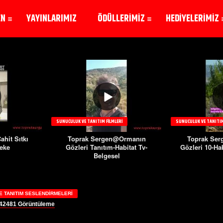
EN
YAYINLARIMIZ
ÖDÜLLERİMİZ
HEDİYELERİMİZ
SUNUCULUK VE TANITIM FILMLERI
SUNUCULUK VE TANITIM
hit Sıtkı
Toprak Sergen@Ormanın
Toprak Se
reke
Gözleri Tanıtım-Habitat Tv-
Gözleri 10-Hab
Belgesel
E TANITIM SESLENDIRMELERI
42481
Görüntüleme