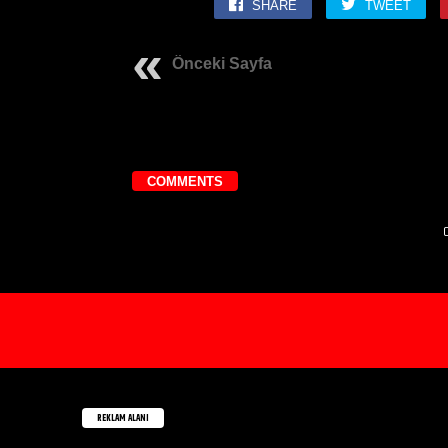
SHARE
TWEET
Önceki Sayfa
COMMENTS
C
REKLAM ALANI