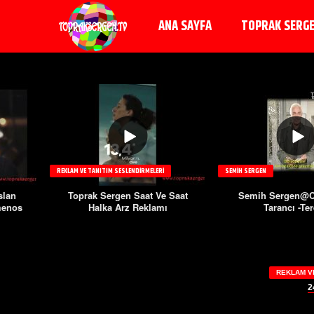
ANA SAYFA
TOPRAK SERG
REKLAM VE TANITIM SESLENDIRMELERI
SEMIH SERGEN
slan
Toprak Sergen Saat Ve Saat
Semih Sergen@Ca
menos
Halka Arz Reklamı
Tarancı -Te
REKLAM V
2