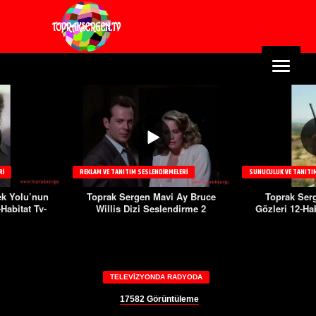
RI
REKLAM VE TANITIM SESLENDIRMELERI
SUNUCULUK VE TANITIM
k Yolu’nun
Toprak Sergen Mavi Ay Bruce
Toprak Se
Habitat Tv-
Willis Dizi Seslendirme 2
Gözleri 12-Hab
l
TELEVIZYONDA RADYODA
17582
Görüntüleme