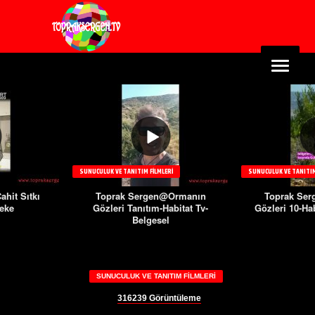
SUNUCULUK VE TANITIM FILMLERI
SUNUCULUK VE TANITIM
hit Sıtkı
Toprak Sergen@Ormanın
Toprak Se
reke
Gözleri Tanıtım-Habitat Tv-
Gözleri 10-Hab
Belgesel
SUNUCULUK VE TANITIM FILMLERI
316239
Görüntüleme