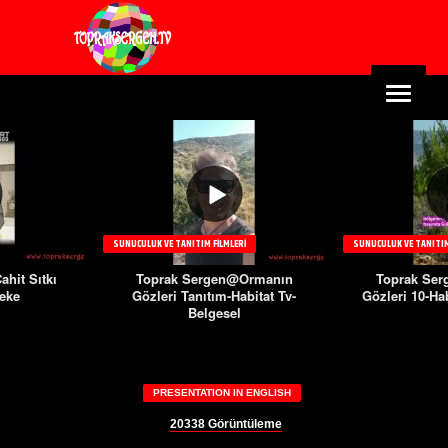
SUNUCULUK VE TANITIM FILMLERI
SUNUCULUK VE TANITIM
hit Sıtkı
Toprak Sergen@Ormanın
Toprak Se
reke
Gözleri Tanıtım-Habitat Tv-
Gözleri 10-Hab
Belgesel
PRESENTATION IN ENGLISH
20338
Görüntüleme